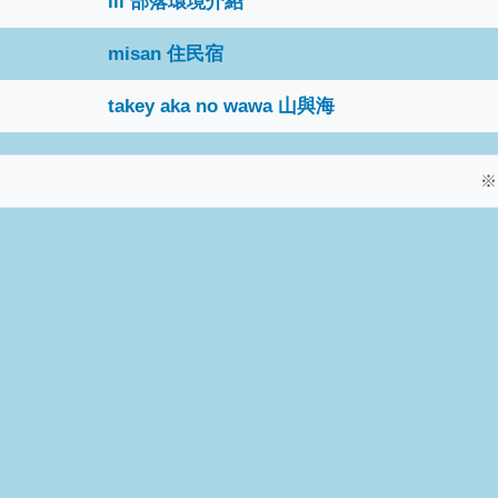
ili 部落環境介紹
misan 住民宿
takey aka no wawa 山與海
※